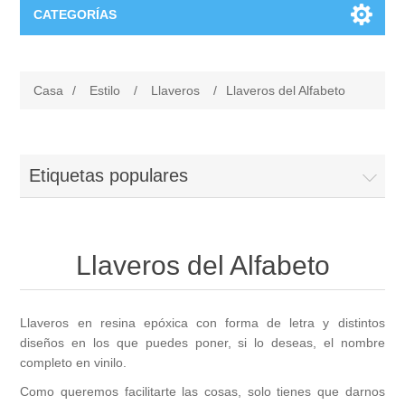
CATEGORÍAS
Estilo
Casa
/
Estilo
/
Llaveros
/
Llaveros del Alfabeto
Ropa
Eventos
Vinilos para tod@s
Para los Novios
Grabado
Etiquetas populares
Llaveros
Copas para Brindis
Copas de Vino
Chiquicosas
Llaveros del Alfabeto
Fundas
Regalos para Invitados
Copas de cava
Complementos Bebés
Hogar
Bolsas y bolsos
Para Invitados Especiales
Llaveros en resina epóxica con forma de letra y distintos
Jarras de cerveza
Carteles de puerta
Caja de luz Personalizada
Frikicosas
diseños en los que puedes poner, si lo deseas, el nombre
completo en vinilo.
Marcapáginas
Caja de Luz Enamorados
Vasos de Cerveza
Bodies
Imanes
Juegos
Harry Potter
Como queremos facilitarte las cosas, solo tienes que darnos