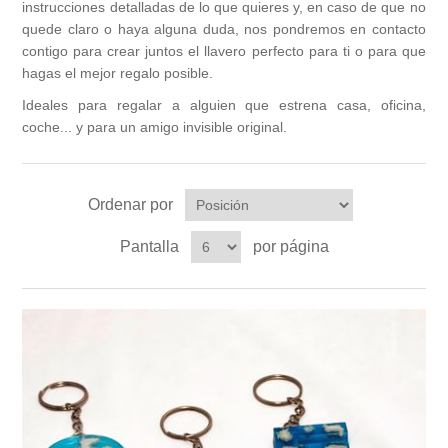
instrucciones detalladas de lo que quieres y, en caso de que no
Tazas
Caja de Luz Ocasiones Especiales
Encargos especiales
Baberos
quede claro o haya alguna duda, nos pondremos en contacto
Carteles de puerta
Héroes y Villanos
contigo para crear juntos el llavero perfecto para ti o para que
Complementos de Moda
hagas el mejor regalo posible.
Navidad
Mugs de cristal
Caja de Luz Recién Nacido
Cojines
Juego de Tronos
Ideales para regalar a alguien que estrena casa, oficina,
coche... y para un amigo invisible original.
Árbol de Huellas
Para el cole
Pendientes para Copas
Alicia
Cojín de Nacimiento
Vinilos para decorar
Cojín Friki
Ordenar por
Pantalla
por página
Otros productos frikis