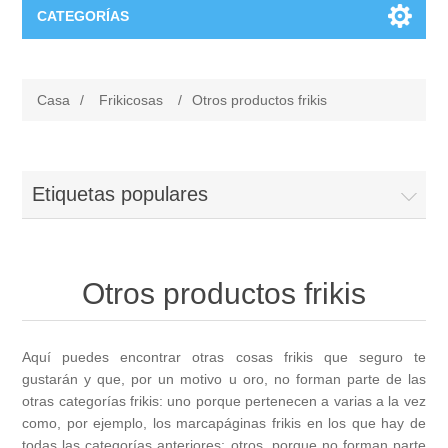
CATEGORÍAS
Estilo
Casa
/
Frikicosas
/
Otros productos frikis
Ropa
Eventos
Vinilos para tod@s
Para los Novios
Grabado
Etiquetas populares
Llaveros
Copas para Brindis
Copas de Vino
Chiquicosas
Otros productos frikis
Fundas
Regalos para Invitados
Copas de cava
Complementos Bebés
Hogar
Bolsas y bolsos
Para Invitados Especiales
Aquí puedes encontrar otras cosas frikis que seguro te
Jarras de cerveza
Carteles de puerta
Caja de luz Personalizada
Frikicosas
gustarán y que, por un motivo u oro, no forman parte de las
otras categorías frikis: uno porque pertenecen a varias a la vez
Marcapáginas
Caja de Luz Enamorados
Vasos de Cerveza
Bodies
Imanes
como, por ejemplo, los marcapáginas frikis en los que hay de
Juegos
Harry Potter
todas las categorías anteriores; otros, porque no forman parte