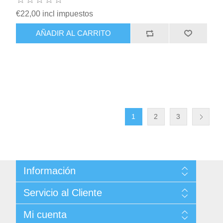
€22,00 incl impuestos
AÑADIR AL CARRITO
1
2
3
Información
Sitemap
Servicio al Cliente
Condiciones de Venta
Politica de Privacidad
Buscar
Mi cuenta
Términos y Condiciones de Uso
Noticias