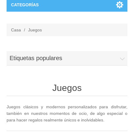
CATEGORÍAS
Estilo
Casa
/
Juegos
Ropa
Eventos
Vinilos para tod@s
Para los Novios
Grabado
Etiquetas populares
Llaveros
Copas para Brindis
Copas de Vino
Chiquicosas
Juegos
Fundas
Regalos para Invitados
Copas de cava
Complementos Bebés
Hogar
Bolsas y bolsos
Para Invitados Especiales
Juegos clásicos y modernos personalizados para disfrutar,
Jarras de cerveza
Carteles de puerta
Caja de luz Personalizada
Frikicosas
también en nuestros momentos de ocio, de algo especial o
para hacer regalos realmente únicos e inolvidables.
Marcapáginas
Caja de Luz Enamorados
Vasos de Cerveza
Bodies
Imanes
Juegos
Harry Potter