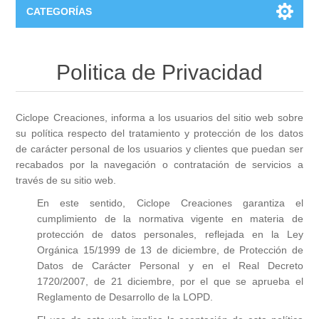
CATEGORÍAS
Estilo
Politica de Privacidad
Ropa
Eventos
Ciclope Creaciones, informa a los usuarios del sitio web sobre
Vinilos para tod@s
Para los Novios
su política respecto del tratamiento y protección de los datos
Grabado
de carácter personal de los usuarios y clientes que puedan ser
recabados por la navegación o contratación de servicios a
Llaveros
Copas para Brindis
Copas de Vino
Chiquicosas
través de su sitio web.
En este sentido, Ciclope Creaciones garantiza el
Fundas
Regalos para Invitados
Copas de cava
Complementos Bebés
cumplimiento de la normativa vigente en materia de
Hogar
protección de datos personales, reflejada en la Ley
Bolsas y bolsos
Orgánica 15/1999 de 13 de diciembre, de Protección de
Para Invitados Especiales
Jarras de cerveza
Carteles de puerta
Caja de luz Personalizada
Frikicosas
Datos de Carácter Personal y en el Real Decreto
1720/2007, de 21 diciembre, por el que se aprueba el
Marcapáginas
Caja de Luz Enamorados
Vasos de Cerveza
Reglamento de Desarrollo de la LOPD.
Bodies
Imanes
Juegos
Harry Potter