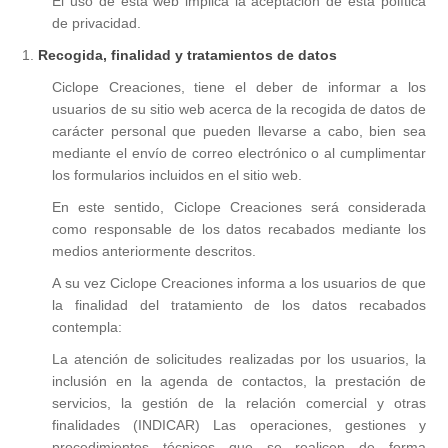
El uso de esta web implica la aceptación de esta política
Tazas
Caja de Luz Ocasiones Especiales
Encargos especiales
de privacidad.
Baberos
Carteles de puerta
Héroes y Villanos
1.
Recogida, finalidad y tratamientos de datos
Complementos de Moda
Navidad
Mugs de cristal
Caja de Luz Recién Nacido
Cojines
Ciclope Creaciones, tiene el deber de informar a los
Juego de Tronos
usuarios de su sitio web acerca de la recogida de datos de
Árbol de Huellas
carácter personal que pueden llevarse a cabo, bien sea
Para el cole
Pendientes para Copas
Alicia
mediante el envío de correo electrónico o al cumplimentar
los formularios incluidos en el sitio web.
Cojín de Nacimiento
Vinilos para decorar
Cojín Friki
En este sentido, Ciclope Creaciones será considerada
como responsable de los datos recabados mediante los
medios anteriormente descritos.
Otros productos frikis
A su vez Ciclope Creaciones informa a los usuarios de que
la finalidad del tratamiento de los datos recabados
contempla:
La atención de solicitudes realizadas por los usuarios, la
inclusión en la agenda de contactos, la prestación de
servicios, la gestión de la relación comercial y otras
finalidades (INDICAR) Las operaciones, gestiones y
procedimientos técnicos que se realicen de forma