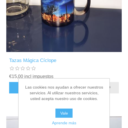
Tazas Mágica Cíclope
€15,00 incl impuestos
Las cookies nos ayudan a ofrecer nuestros
AÑADIR AL CARRITO
servicios. Al utilizar nuestros servicios,
usted acepta nuestro uso de cookies.
Vale
Aprende más