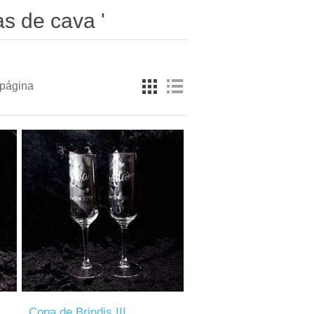
s de cava '
 página
Copa de Brindis III