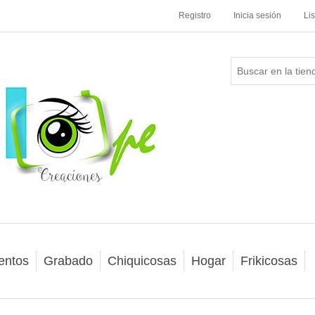
Registro
Inicia sesión
Li
entos
Grabado
Chiquicosas
Hogar
Frikicosas