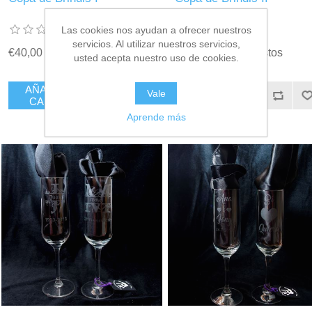
Las cookies nos ayudan a ofrecer nuestros
servicios. Al utilizar nuestros servicios,
€40,00 incl impuestos
€40,00 incl impuestos
usted acepta nuestro uso de cookies.
AÑADIR AL
AÑADIR AL
Vale
CARRITO
CARRITO
Aprende más