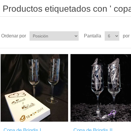
Productos etiquetados con ' copa
Ordenar por
Pantalla
por
Copa de Brindis I
Copa de Brindis II