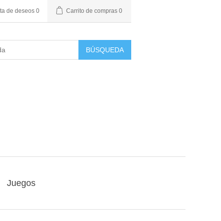
sta de deseos
0
Carrito de compras
0
BÚSQUEDA
Juegos