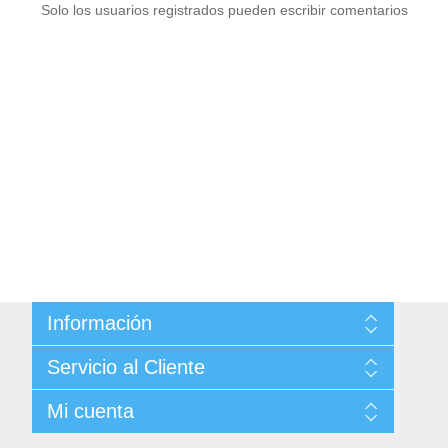
Solo los usuarios registrados pueden escribir comentarios
Información
Sitemap
Servicio al Cliente
Condiciones de Venta
Politica de Privacidad
Buscar
Mi cuenta
Términos y Condiciones de Uso
Noticias
Acerca de ...
Blog
Mi cuenta