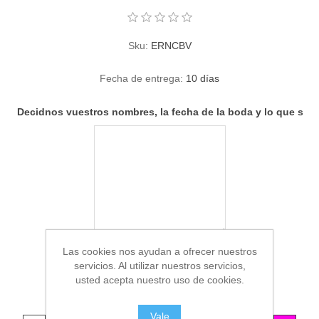
Sku:
ERNCBV
Fecha de entrega:
10 días
Decidnos vuestros nombres, la fecha de la boda y lo que se 
*
Elige el color de la caja
Las cookies nos ayudan a ofrecer nuestros
servicios. Al utilizar nuestros servicios,
usted acepta nuestro uso de cookies.
*
Elige el color de la decoración de la caja
Vale