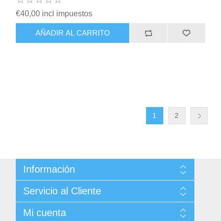
€40,00 incl impuestos
AÑADIR AL CARRITO
1
2
Información
Sitemap
Servicio al Cliente
Condiciones de Venta
Politica de Privacidad
Buscar
Mi cuenta
Términos y Condiciones de Uso
Noticias