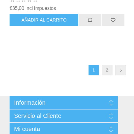
€35,00 incl impuestos
AÑADIR AL CARRITO
1
2
Información
Sitemap
Servicio al Cliente
Condiciones de Venta
Politica de Privacidad
Buscar
Mi cuenta
Términos y Condiciones de Uso
Noticias