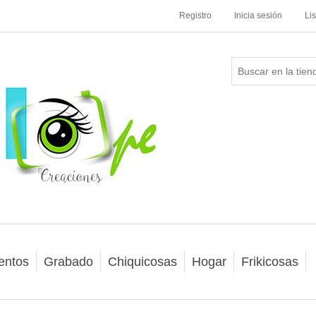
Registro
Inicia sesión
Li
entos
Grabado
Chiquicosas
Hogar
Frikicosas