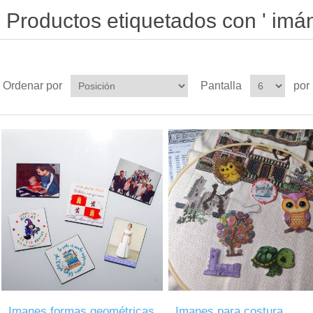
Productos etiquetados con ' imán
Ordenar por
Pantalla
por
Imanes formas geométricas
Imanes para costura