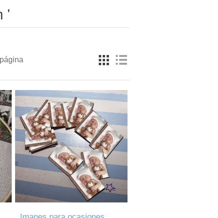
 '
 página
Imanes para ocasiones