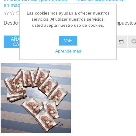
en madera
Las cookies nos ayudan a ofrecer nuestros
servicios. Al utilizar nuestros servicios,
Desde €2,75 incl impuestos
Desde €3,25 incl impuestos
usted acepta nuestro uso de cookies.
AÑADIR AL
AÑADIR AL
Vale
CARRITO
CARRITO
Aprende más