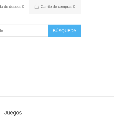
sta de deseos
0
Carrito de compras
0
BÚSQUEDA
Juegos