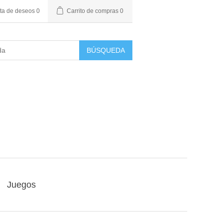
sta de deseos
0
Carrito de compras
0
BÚSQUEDA
Juegos