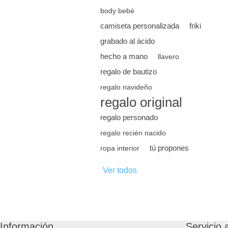
body bebé
camiseta personalizada
friki
grabado al ácido
hecho a mano
llavero
regalo de bautizo
regalo navideño
regalo original
regalo personado
regalo recién nacido
tú propones
ropa interior
Ver todos
Información
Servicio a