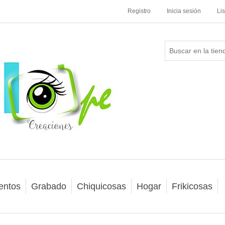
Registro
Inicia sesión
Li
entos
Grabado
Chiquicosas
Hogar
Frikicosas