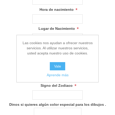
*
Hora de nacimiento
*
Lugar de Nacimiento
Las cookies nos ayudan a ofrecer nuestros
*
Peso al nacer
servicios. Al utilizar nuestros servicios,
usted acepta nuestro uso de cookies.
Vale
*
Altura
Aprende más
*
Signo del Zodiaco
Dinos si quieres algún color especial para los dibujos .